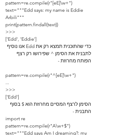
pattern=re.compile(r"[eE]\w+")
text="""Edd says: my name is Eddie 
Arbili"""
print(pattern.findall(text))
>>>
['Edd', 'Eddie']
כדי שהתוכנית תמצא רק את Edd אנו נוסיף 
לתבנית את הסימן ^ שפירושו רק רצף 
הפותח מחרוזת - 
pattern=re.compile(r"^[eE]\w+")
...
>>>
['Edd']
הסימן לרצף המסיים מחרוזת הוא $ בסוף 
התבנית - 
import re
pattern=re.compile(r"A\w+$")
text="""Edd says Am I dreaming?: my 