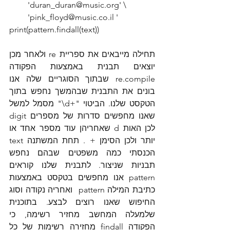
         'duran_duran@music.org' \
         'pink_floyd@music.co.il '
print(pattern.findall(text))
תחילה מייבאים את ספריית re ולאחר מכן 
יוצאים תבנית באמצעות הפקודה 
re.compile שבתוך הסוגריים שלה אנו 
בונים את התבנית שבהמשך נחפש בתוך 
הטקסט שלנו. הביטוי "+d\" מסמל למשל 
שאנו מחפשים סדרות של מספרים digit 
לכן האות d שאחריהן עוד מספר אחד או 
יותר ולכן הסימן + . תחת המשתנה text 
הכנסתי כמה משפטים שבהם נחפש 
תבניות שניצור. לתבנית שלנו קוראים 
pattern אנו מחפשים בטקסט באמצעות 
כתיבת המילה pattern  ואחריה נקודה וסוג 
החיפוש שאנו רוצים לבצע. בתוכנית 
שלמעלה המחשב מחזיר רשימה, כי 
הפקודה findall מחזירה רשימות של כל 