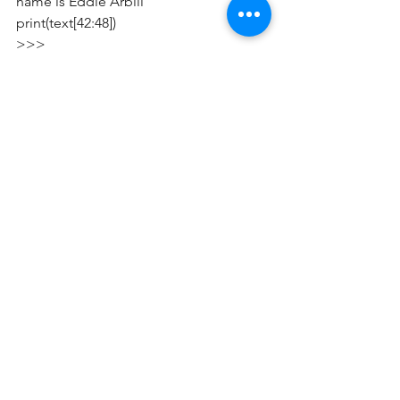
name is Eddie Arbili"""
print(text[42:48])
>>>
Arbili
הספריה היא עצומה ויש בה אפשרויות 
רבות - נעבור בקצרה על חלק מהסימנים 
ומשמעותם - 
\b   מחרוזת ריקה לפני ואחרי מילה
\B   מחרוזות ריקות שאינן לפני ואחרי מילה
\d              ספרה 0-9
\D             כל מה שאינו ספרה 0-9
\s   מרווחים למיניהם כולל טאב ושורה 
חדשה
\S   כל מה שאינו רווח כאמור לעיל
\w   אותיות באנגלית גדולות וקטנות וכן 
ספרות 0-9 וכן קו תחתון
\W  כל מה שאינו אות ספרה או קו תחתון 
כאמור לעיל