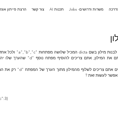
הדרכה
Jobs -משרות ודרושים
AI תכנות
צור קשר
הרצת פייתון אונלי
ון
c":3}