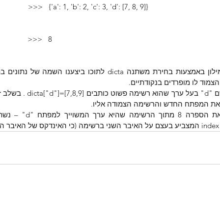
                >>>   {'a': 1, 'b': 2, 'c': 3, 'd': [7, 8, 9]}
            >>>   8
מוד לו מופרדים בנקודתיים.
 את המפתח החדש והרשימה הצמודה אליו.