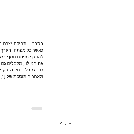
כאשר כל מפתח והערך הצ
את המילון, מקבלים גם
ולאחריה תוספת של [index [1 המצביע בעצם על האיבר השני ברשימה (כי האינדקס של האיבר הראשון הוא 0).
See All