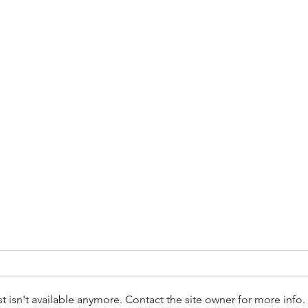
מבוא
הרקע של פייתון - שפת התכנות
פייתון (python) פותחה על ידי הולנדי
בשם Guido van Rossum ונקראה
isn't available anymore. Contact the site owner for more info.
בהומור על שם חבורות הקומיקאים