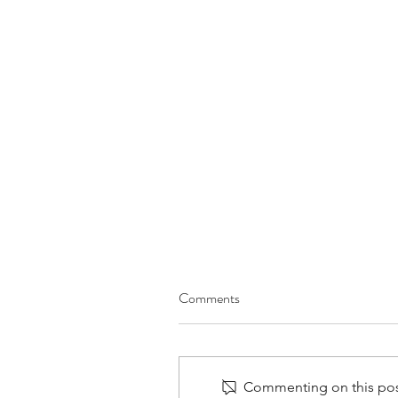
תוכן הקורס
Comments
לחץ למעבר לשיעור תוכן עניינים
מבוא הורדה והתקנת התוכנה על גבי
המחשב שלכם חלק ראשון - יסודות
Commenting on this post 
פקודת print מחרוזות - גרשיים (") או