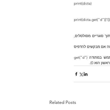
print(dicta)                 
print(dicta.get("d")[1])  
הסבר – תחילה יצרנו מילון באמצעות בחירת משתנה dicta לתוכו ביצענו השמה של נתונים בתוך סוגריים מסולסלים, 
להוסיף מפתח נוסף בשם "d" בעל ערך שהוא רשימה פשוט כותבים [dicta["d"]=[7,8,9 . בשלב זה אם מבקשים להדפיס 
כדי לקבל בחזרה רק את הספרה 8 מתוך הרשימה שהיא ערך המשוייך למפתח "d" – נשתמש במתודה ("get("d 
Related Posts