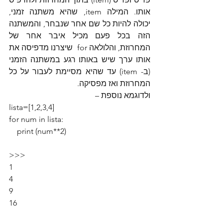
אותו. המילה item, שהיא משתנה זמני, 
יכולה להיות כל שם אחר שנבחר, והמשתנה 
הזה בכל פעם מכיל איבר אחר של 
המחרוזת, והלולאה for  שיצרנו מדפיסה את 
אותו ערך שיש באותו רגע במשתנה הזמני 
(ב- item) עד שהיא מסיימת לעבור על כל 
המחרוזת ואז מפסיקה.
ולדוגמא נוספת –
lista=[1,2,3,4]
for num in lista:
    print (num**2)
>>>
1
4
9
16