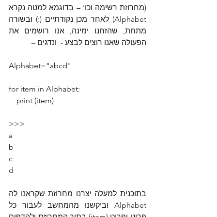
(מחרוזת רשימה וכו' – בדוגמא למטה נקרא 
Alphabet) לאחר מכן נקודתיים (:) ובשורה 
מתחת, שהזחנו ימינה, אנו רושמים את 
הפעולה שאנו רוצים לבצע -  ונדגים –
Alphabet="abcd"
for item in Alphabet:
    print (item)
>>>
a
b
c
d
בתוכנית למעלה יצרנו מחרוזת שקראנו לה 
Alphabet וביקשנו מהמחשב לעבור כל 
פריט ופריט (item) בתוך המחרוזת ולהדפיס 