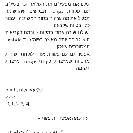
שלנו אנו מפעילים את הלולאה for בשילוב 
עם פקודת range ומבקשים שהרשימה 
תכלול את מה שיהיה בתוך המשתנה i עבור 
כל i בטווח שקבענו.
יש לנו שורה אחת במקום 3 ורמת הקריאות 
היא גבוהה יותר מאשר בפונקציית lambda 
המסורתית עאלק.
אפשר גם עם פקודת list הלוקחת ישירות 
מהטווח שמייצרת פקודת range ומייצרת 
רשימה -
print (list(range(5))
>>>
[0, 1, 2, 3, 4]
ועוד כמה אפשרויות נאות –
lista=[x*x for x in range(1,6)]