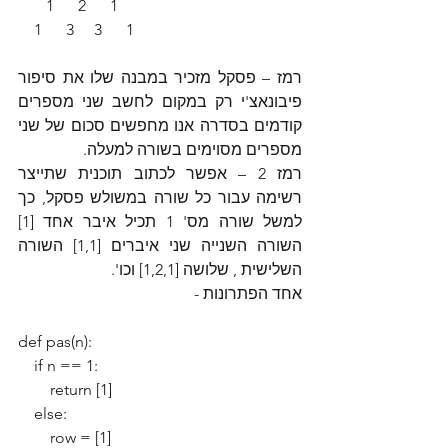
       1      2      1
    1      3     3      1
רמז – פסקל מזכיר במבנה שלו את סיפור 
פיבונאצ'י רק במקום לחשב שני מספרים 
קודמים בסדרה אנו מחפשים סכום של שני 
מספרים מסוימים בשורה למעלה.
רמז 2 – אפשר לכתוב תוכנית שתייצר 
רשימה עבור כל שורה במשולש פסקל, כך 
למשל שורה מס' 1 תכיל איבר אחד [1] 
השורה השנייה שני איברים [1,1] השורה 
השלישית , שלושה [1,2,1] וכו'.
אחד הפתרונות -
def pas(n):
    if n == 1:
        return [1]
    else:
        row = [1]