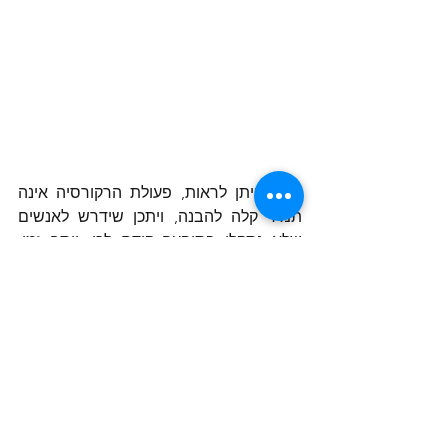
כפי שניתן לראות, פעולת הרקורסיה אינה 
תמיד קלה להבנה, ויתכן שידרש לאנשים 
שלא נתקלו בתופעה קודם לכן, יותר זמן. 
לפעמים היא מיועדת, שלא בצדק, לשמור 
על מקום העבודה של מי שכותב את הקוד, 
תחת ההנחה שכשאף אחד חוץ ממך לא 
מבין מה כתוב, תמיד יצטרכו אותך. אני לא 
מאמין בזה. אני מאמין בקוד קריא גם אם 
הוא מעט ארוך יותר, אבל לצורך פיתוח 
האינטלקט אין טוב מזה.