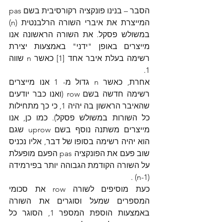
הסבר – בנינו פונקציה רקורסיבית בשם pas 
המייצרת את איברי השורה הרלבנטית (n) 
במשולש פסקל. את השורה הראשונה אנו 
מייצרים באופן "ידני" באמצעות יצירת 
רשימה בעלת איבר אחד [1] כאשר n שווה 
1.
אחרת, כאשר n גדול מ- 1 אנו מייצרים 
רשימה חדשה בשם row (ואנו כבר יודעים 
שהאיבר הראשון בה יהיה 1, כי כך מתחילות 
כל השורות במשולש פסקל). כמו כן, אנו 
מייצרים משתנה נוסף בשם uprow שגם 
הוא יהיה רשימה בסופו של דבר, אליו נכניס 
שוב פעם את הפונקציה pas הפעם מופעלת 
על השורה הקודמת הגבוהה יותר בפירמידה 
(n-1) .
כעת מוסיפים לשורה row את סכומי 
המספרים שמעל וסוגרים את השורה 
באמצעות הוספת המספר 1, הסוגר כל 