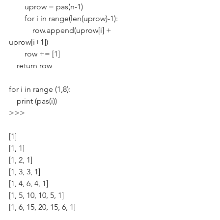
        uprow = pas(n-1)
        for i in range(len(uprow)-1):
            row.append(uprow[i] + 
uprow[i+1])
        row += [1]
    return row
for i in range (1,8):
    print (pas(i))
>>>
[1]
[1, 1]
[1, 2, 1]
[1, 3, 3, 1]
[1, 4, 6, 4, 1]
[1, 5, 10, 10, 5, 1]
[1, 6, 15, 20, 15, 6, 1]