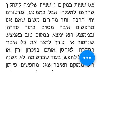
0.8 שניות במקום 1 שנייה שלימה לתהליך 
שהרצנו למעלה. אבל בממוצע, גנרטורים 
יהיו הרבה יותר מהירים משום שאם אנו 
מחפשים איבר מסוים בתוך סדרה, 
ובממוצע הוא ימצא במקום טוב באמצע, 
לגנרטור אין צורך לייצר את כל איברי 
הסדרה ולאחסן אותם בזיכרון ורק אז 
להתחיל לחפש, בעוד שברשימה, לא משנה 
היכן ממוקם האיבר שאנו מחפשים, פייתון 
מייצרת רשימה המלאה בכל האיברים לפני 
שהיא מתחילה לחפש, ובכך אף מעמיסה על 
הזיכרון מעבר לזמן ריצה של התוכנית שיכול 
להיות משמעותית קצר יותר בגנרטור.
אם הזכרנו את המודול time, נזכיר גם את 
אח שלו, המודול datetime שמחזיר 
תאריכים ומועדים בפורמט יותר קריא, 
מאשר המודול time המחזיר מספר עשרוני 
המייצג שניות משנת 1970 באופן רציף עד 