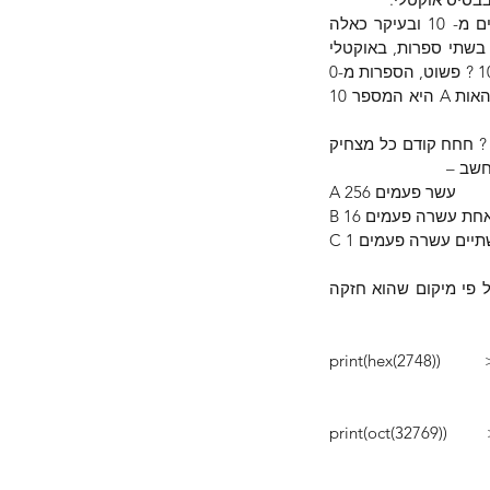
השיטה ההקסדצימלית (hexadecimal) היא על בסיס 16 – לעיתים יש תועלת בבסיסים הגדולים מ- 10 ובעיקר כאלה 
שמתכתבים יפה עם איך שהמידע במחשב מאורגן ב- byte. אבל אם בבסיס הבינארי השתמשנו בשתי ספרות, באוקטלי 
בשמונה ספרות (אפס עד שבע) בעשרוני בעשר ספרות. איך ניקח 16 ספרות שונות אם יש לנו רק 10 ? פשוט, הספרות מ-0 
עד 9  כמו בשיעור חשבון ביסודי, לאחר מכן משתמשים באותיות ה- A-B-C האנגלי, a עד f כך שהאות A היא המספר 10  
ערך המיקומים בשיטה: 1, 16, 256, 4096, 65536, וכו'  מה ערכו של המספר ההקסדצימלי ABC ? חחח קודם כל מצחיק 
A עשר פעמים 256
 אחת עשרה פעמים 16
שתיים עשרה פעמים 1
הרעיון ברור, צריך ספרות כמו בשם הבסיס, בסיס 16 פירושו שש עשרה ספרות, הערך נקבע על פי מיקום שהוא חזקה 
print(hex(2748))        
print(oct(32769))      