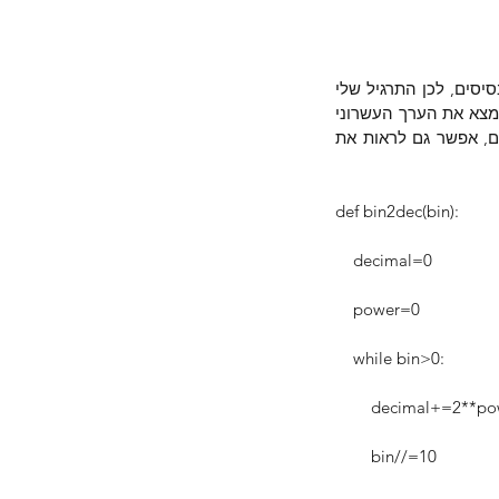
טוב, ראינו שפייתון עוברת בקלות מבסיס לבסיס, אבל באנו ליהנות, וגם השקעתי בהסבר על הבסיסים, לכן התרגיל שלי 
הוא לכתוב פונקציה שתיקח מספר עשרוני שמורכב רק מאפס ואחת (כאילו היה מספר בינארי) ותמצא את הערך העשרוני 
שלו (בהנחה שהוא היה בינארי באמת – למשל שהמספר 1000 יהפוך ל- 8). תנסו פתרון משלכם, אפשר גם לראות את 
def bin2dec(bin):
    decimal=0
    power=0
    while bin>0:
        decimal+=2*
        bin//=10