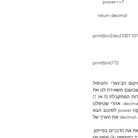
        power+=1
    return decimal
print(bin2dec(1001101)) 
print(bin(77))             
הפונקציה בנויה על הרעיון שהחזקה של 2 (בבסיס בינארי) עולה ככל שמתקדמים שמאלה במיקום הבינארי. והטיפול 
במספר מחולק לשניים – לוקחים את הספרה הימנית ביותר (0 או 1) באמצעות המודולו bin%10 שבעצם משאירה לנו את 
ספרת היחידות שהיא הימנית ביותר – היא השארית וכל היתר מתחלק יפה בעשר. ספרת היחידות המתקבלת (0 או 1) 
מוכפלת בהתחלה ב- 2 בחזקת 0 (כלומר ב-1) את המספר המתקבל מוסיפים למשתנה בשם decimal. אחרי שטיפלנו 
בספרה הימנית ביותר אנו מקצצים את ספרת היחידות מהמספר (bin) ומכינים את משתנה החזקה power לסיבוב הבא 
והוא הכפלת ספרת היחידות ב- 2 בחזקת 1 (כלומר ב-2). כך ממשיכים את כל הסבבים וצוברים ב-decimal את הערך של 
אם כך יצא לנו שהמספר הבינארי 1001101 הוא בעצם 77, וכדי לבדוק וגם להראות כמה קל לעשות את הדברים בפייתון. 
אנו בודקים איך פייתון חושבת שהמספר 77 צריך להראות בבסיס בינארי. ואנו מקבלים את אותו דבר בתוספת 0b (אפס ואז 