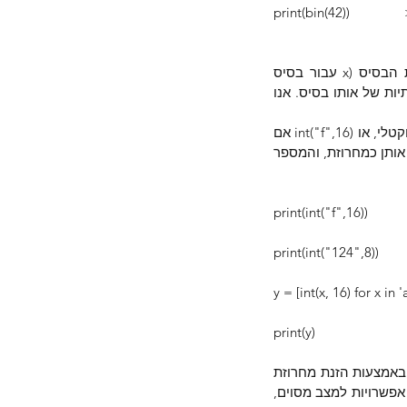
print(bin(42))           
הרישום הוא כזה: משמאל לימין רושמים תמיד את הספרה 0 אח"כ אות לועזית המסמלת את הבסיס (x עבור בסיס 
הקסדצימלי, האות O בסיס אוקטלי והאות b בסיס בינארי) לאחר מכן רושמים את הספרות והאותיות של אותו בסיס. אנו 
ואפשר גם כך (int("124",8 כדי לומר שאנו רוצים את הערך העשרוני של המספר "124" בבסיס אוקטלי, או int("f",16) אם 
אנו רוצים את הערך של "f" בבסיס הקסדצימלי. לשים לב שגם כאשר יש לנו ספרות, אנו מכניסים אותן כמחרוזת, והמספר 
print(int("f",16))            
print(int("124",8))          
y = [int(x, 16) for x i
print(y)                     
הדוגמא השלישית בתוכנית למעלה, היא יצירת רשימה של איברים שכל אחד מהם בין אפס ל-15 באמצעות הזנת מחרוזת 
שכל אחד מאיבריה יהיה מספר כזה 0-15. למה זה טוב? לעיתים זה נוח, כאשר יש לנו יותר מעשר אפשרויות למצב מסוים, 