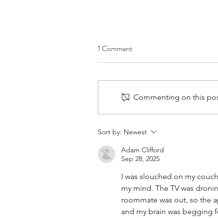
תוכן הקורס
1 Comment
לחץ למעבר לשיעור תוכן עניינים
מבוא הורדה והתקנת התוכנה על גבי
המחשב שלכם חלק ראשון - יסודות
Commenting on this post 
פקודת print מחרוזות - גרשיים (") או
גרש (') פעולות מתמטיות בסיסיות
סוגי מספרים - integer
Sort by:
Newest
Adam Clifford
Sep 28, 2025
I was slouched on my couch 
my mind. The TV was droning
roommate was out, so the apa
and my brain was begging fo