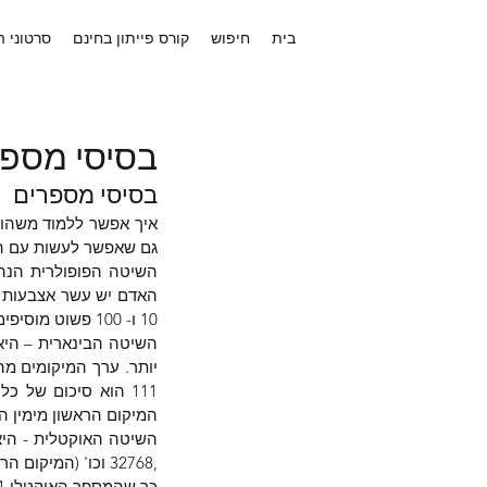
בית
חיפוש
קורס פייתון בחינם
סרטוני 
בסיסי מספר
בסיסי מספרים
גם שאפשר לעשות עם הי
10 ו- 100 פשוט מוסיפים אפס ומזיזים את המקום של הספרה 1 כך שהמיקום שלה קובע אם המספר הוא גדול או קטן.
המיקום הראשון מימין הוא 2 בחזקת 0, השני 2 בחזקת 1, השלישי 2 בחזקת
,32768 וכו' (המיקום הראשון הוא שמונה בחזקת 0, השני שמונה בחזקת 1 ,השלישי 8 בחזקת 2 וכו')
כך שהמספר האוקטלי 100001 שווה ל- 32,768+1 כלומר 32,769 המספר העשרוני 8 שווה ל- 10  בבסיס אוקטלי.