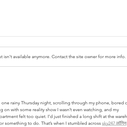
מבוא
הרקע של פייתון - שפת התכנות
פייתון (python) פותחה על ידי הולנדי
בשם Guido van Rossum ונקראה
isn't available anymore. Contact the site owner for more info.
בהומור על שם חבורות הקומיקאים
הבריטית מונטי-פייתון, כאשר
משמעות המילה פייתון כשלעצמה
היא נחש חנק מסוג פיתון,
one rainy Thursday night, scrolling through my phone, bored o
 on with some reality show I wasn’t even watching, and my 
rtment felt too quiet. I’d just finished a long shift at the ware
r something to do. That’s when I stumbled across 
sky247 लॉगिन