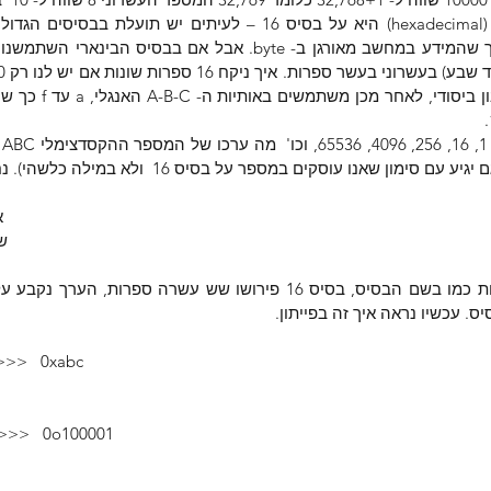
סימון שאנו עוסקים במספר על בסיס 16  ולא במילה כלשהי). נחשב –
B
C 
  >>>   0xabc
   >>>   0o100001