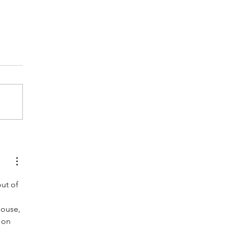
ut of 
house, 
 on 