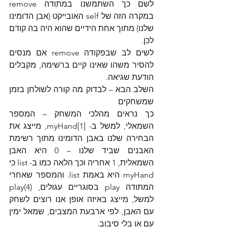
לשם כך השתמשנו במתודה remove 
במקרה הזה של self האובייקט (אבן הדומינו 
שלנו) מתוך אחת הידיים שהוא היה בה קודם 
לכן.
לשים לב שבפקודה remove אם מנסים 
להסיר משהו שאינו קיים ברשימה, מקבלים 
הודעת שגיאה.
השלב הבא – לבדוק מה קורה לשולחן בזמן 
שמשחקים
כך נראים מהלכי המשחק – המספר 
השמאלי, למשל ב- [myHand[1, מייצג את 
הבחירה שלנו באבן הדומינו מתוך רשימת 
האבנים שביד שלנו – 0 היא האבן 
השמאלית, 1 אחריה וכך הלאה כמו ב- list כי 
myHand היא באמת list. והמספר שאחרי 
המתודה play בסוגריים עגולים, (play(4 
למשל, מייצג באיזה אופן אנו רוצים לשחק 
עם האבן, לפי ארבעת המצבים, שמאל ימין 
עם או בלי סיבוב.