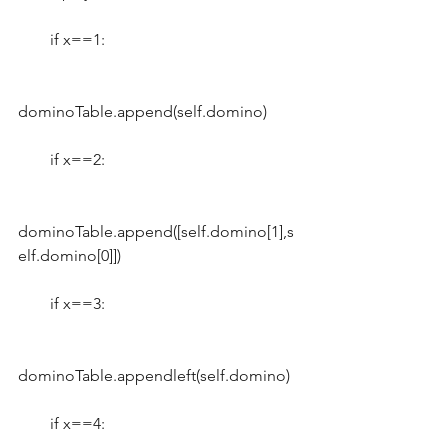
        if x==1:
dominoTable.append(self.domino)
        if x==2:
dominoTable.append([self.domino[1],s
elf.domino[0]])
        if x==3:
dominoTable.appendleft(self.domino)
        if x==4: