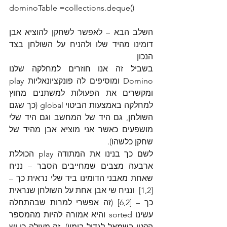
dominoTable =collections.deque()
השלב הבא – לאפשר לשחקן להוציא אבן 
דומינו מהיד שלו ולהניח על השולחן בצד 
הנכון
בשביל זה אנו חוזרים למחלקה שלנו 
Domino ומוסיפים לה פונקציונאליות play 
ומקשרים את הפעולות למשתנים מחוץ 
למחלקה באמצעות הביטוי global (כך שגם 
השולחן, גם היד של המחשב וגם היד שלי 
מושפעים כאשר אני מוציא אבן מהיד של 
שחקן כלשהו).
לשם כך בנינו את המתודה play הכוללת 
ארבעה מצבים שמחייבים הסבר – נניח 
שאחת מאבני הדומינו ביד שלי נראית כך – 
[1,2]  ונניח שי אבן אחת על השולחן שנראית 
כך – [6,2] (זה אפשרי למרות שבהתחלה 
עשינו sorted והיא אמורה להיות מהמספר 
הקטן בשמאל לגדול בימין), זה מעולה כי יש 