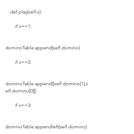
    def play(self,x):
        if x==1:
dominoTable.append(self.domino)
        if x==2:
dominoTable.append([self.domino[1],s
elf.domino[0]])
        if x==3:
dominoTable.appendleft(self.domino)