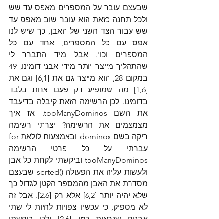
שבעצם עובר על המספרים מאפס עד שש 
ולכל תחנה כזאת הוא עובר שוב מאפס עד 
שש עבור הצד השני של האבן, כך שיש לנו 
אפס עם כל המספרים, אחד עם כל 
המספרים וכו'. אבל מיד התברר לי 
שהתהליך מייצר יותר מידי אבני דומינו, 49 
במקום 28, הוא מייצר גם את [6,1] וגם את 
[1,6] מה שמופיע רק פעם אחת בלבד 
בדומינו. לכן הרשימה הזאת קיבלה בדיעבד 
את השם tooManyDominos. אז איך 
מצמצמים את הרשימה? יצרתי רשימה 
ריקה בשם dominos ובאמצעות לולאת for 
עברתי על כל פרטי הרשימה 
tooManyDominos וביקשתי לקחת כל אבן 
ולעשות עליה את הפעולה ()sorted שבעצם 
מסדרת את האבן מהמספר הקטן לגדול כך 
שלא יהיה יותר [6,2] אלא רק [2,6]. אבל זה 
לא מספיק, כי עכשיו צפויות להיות לי שתי 
אבנים שנראות כמו [2,6] ולכן ביקשתי 