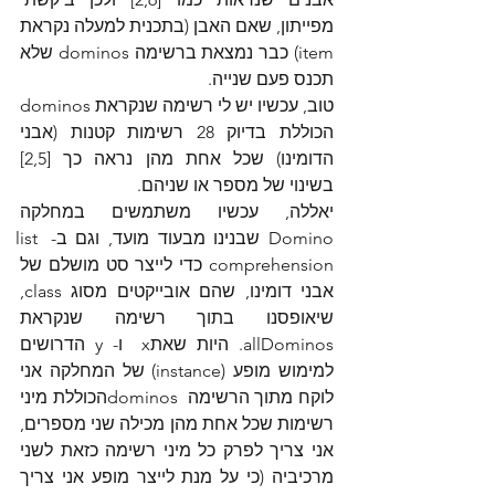
מפייתון, שאם האבן (בתכנית למעלה נקראת 
item) כבר נמצאת ברשימה dominos שלא 
תכנס פעם שנייה.
טוב, עכשיו יש לי רשימה שנקראת dominos 
הכוללת בדיוק 28 רשימות קטנות (אבני 
הדומינו) שכל אחת מהן נראה כך [2,5] 
בשינוי של מספר או שניהם.
יאללה, עכשיו משתמשים במחלקה 
Domino שבנינו מבעוד מועד, וגם ב- list 
comprehension כדי לייצר סט מושלם של 
אבני דומינו, שהם אובייקטים מסוג class, 
שיאופסנו בתוך רשימה שנקראת 
allDominos. היות שאתx  ו- y הדרושים 
למימוש מופע (instance) של המחלקה אני 
לוקח מתוך הרשימה  dominosהכוללת מיני 
רשימות שכל אחת מהן מכילה שני מספרים, 
אני צריך לפרק כל מיני רשימה כזאת לשני 
מרכיביה (כי על מנת לייצר מופע אני צריך 