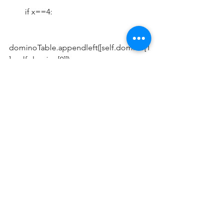
        if x==4:
dominoTable.appendleft([self.domino[1
], self.domino[0]])
        if self in myHand:
            myHand.remove(self)
        if self in computerHand:
            computerHand.remove(self)
tooManyDominos=[[x,y] for x in 
range(7) for y in range(7)]