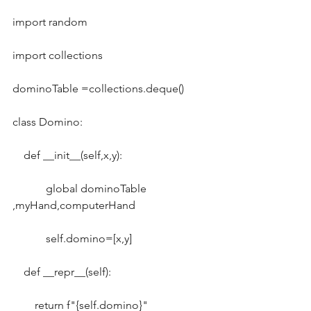
import random
import collections
dominoTable =collections.deque()
class Domino:
    def __init__(self,x,y):
            global dominoTable 
,myHand,computerHand
            self.domino=[x,y]
    def __repr__(self):
        return f"{self.domino}"