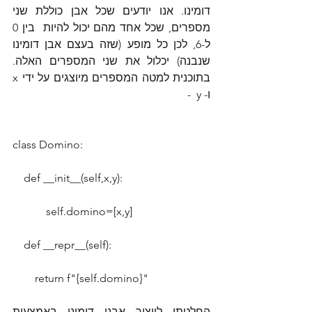
דומינו. אנו יודעים שכל אבן כוללת שני 
מספרים, שכל אחד מהם יכול להיות  בין 0 
ל-6, לכן כל מופע (שזה בעצם אבן דומינו 
שנבנה) יכלול את שני המספרים האלה. 
בתוכנית למטה המספרים מיוצגים על ידי x 
ו- y  -
class Domino:
    def __init__(self,x,y):
            self.domino=[x,y]
    def __repr__(self):
        return f"{self.domino}"
החלטתי לייצור אבני דומינו באמצעות 