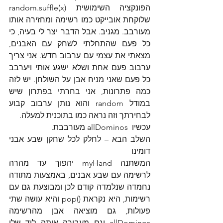
הפונקציה השימושית random.suffle(x) 
שלוקחת אובייקט כמו רשימה ומחזירה אותו 
מעורבב. מגניב. אבל הדבר יצר לי בעיה, כי 
כל פעם שהתחלתי לשחק עם האבנים, 
מצאתי את עצמי עם ערבוב חדש. אני צריך 
ערבוב פעם אחת ושלא ישגע אותי ויערבב 
כל פעם שאני מניח אבן על השולחן. יש לזה 
כמה פתרונות, אני בחרתי בפתרון שיש 
במודל random והוא נותן ערבוב קבוע 
לבחירתך וזה נראה כמו בתוכנית למעלה.
עכשיו  allDominos מעורבבת.
השלב הבא – לחלק לכל שחקן שבע אבני 
דומינו
המשתנה myHand יהפוך עד מהרה 
לרשימה עם שבע אבנים, באמצעות מתודה 
נחמדה שנלמדה קודם לכן ומבוצעת גם עם 
רשימות, היא נקראת ()pop והיא עושה שתי 
פעולות, גם מוציאה אבן מהרשימה 
allDominos וגם מעבירה אותה ליד שלי 