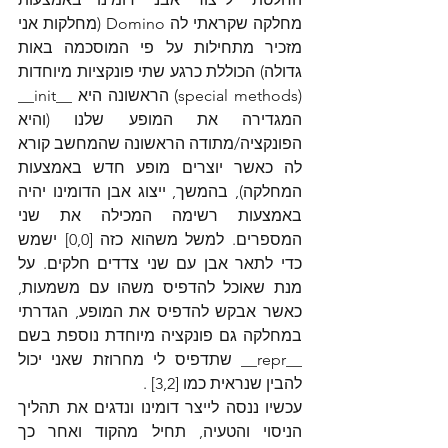
מחלקה שקראתי לה Domino (מחלקות אני 
מזכיר מתחילות על פי המוסכמה באות 
גדולה) הכוללת כרגע שתי פונקציות מיוחדות 
(special methods) הראשונה היא __init__ 
המגדירה את המופע שלנו (והיא 
הפונקציה/מתודה הראשונה שהמחשב קורא 
לה כאשר יוצרים מופע חדש באמצעות 
המחלקה), בהמשך, ייצוג אבן הדומינו יהיה 
באמצעות רשימה המכילה את שני 
המספרים. למשל משהוא כזה [0,0] ישמש 
כדי לתאר אבן עם שני צדדים חלקים. על 
מנת שאוכל להדפיס משהו עם משמעות, 
כאשר אבקש להדפיס את המופע, הגדרתי 
במחלקה גם פונקציה מיוחדת נוספת בשם 
__repr__ שתדפיס לי מחרוזת שאני יכול 
להבין שנראית כמו [3,2] .
עכשיו ננסה לייצר דומינו ונדגים את תהליך 
הניסוי והטעיה, תחיל מהקוד ואחר כך 