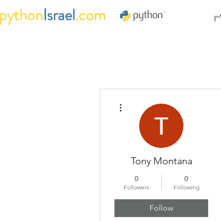
python
Israel
.com
ין
More actions
Tony Montana
0
0
Followers
Following
Follow