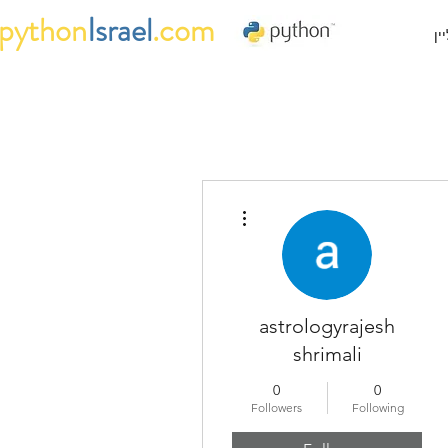
python
Israel
.com
ין
More actions
astrologyrajesh
shrimali
0
0
Followers
Following